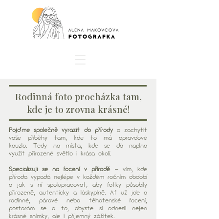
Rodinná foto procházka tam,
kde je to zrovna krásné!
Pojďme společně vyrazit do přírody
a zachytit
vaše příběhy tam, kde to má opravdové
kouzlo. Tedy na místa, kde se dá naplno
využít přirozené světlo i krása okolí.
Specializuji se na focení v přírodě
– vím, kde
příroda vypadá nejlépe v každém ročním období
a jak s ní spolupracovat, aby fotky působily
přirozeně, autenticky a láskyplně. Ať už jde o
rodinné, párové nebo těhotenské focení,
postarám se o to, abyste si odnesli nejen
krásné snímky, ale i příjemný zážitek.