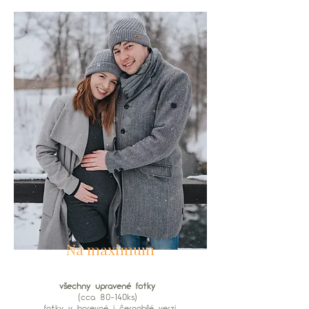
Na maximum
všechny upravené fotky
(cca 80-140ks)
fotky v barevné i černobílé verzi