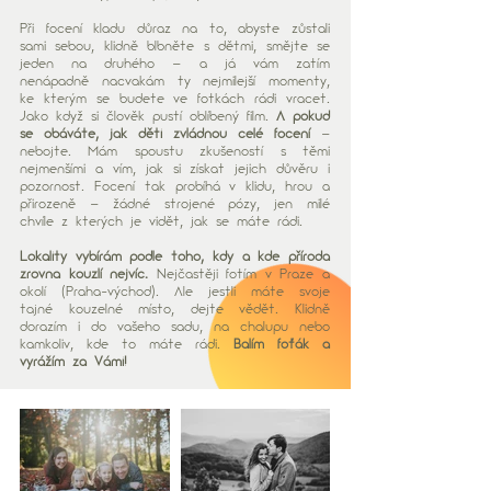
Při focení kladu důraz na to, abyste zůstali
sami sebou, klidně blbněte s dětmi, smějte se
jeden na druhého – a já vám zatím
nenápadně nacvakám ty nejmilejší momenty,
ke kterým se budete ve fotkách rádi vracet.
Jako když si člověk pustí oblíbený film.
A pokud
se obáváte, jak děti zvládnou celé focení
–
nebojte. Mám spoustu zkušeností s těmi
nejmenšími a vím, jak si získat jejich důvěru i
pozornost. Focení tak probíhá v klidu, hrou a
přirozeně – žádné strojené pózy, jen milé
chvíle z kterých je vidět, jak se máte rádi.
Lokality vybírám podle toho, kdy a kde příroda
zrovna kouzlí nejvíc.
Nejčastěji fotím v Praze a
okolí (Praha-východ). Ale jestli máte svoje
tajné kouzelné místo, dejte vědět. Klidně
dorazím i do vašeho sadu, na chalupu nebo
kamkoliv, kde to máte rádi.
Balím foťák a
vyrážím za Vámi!