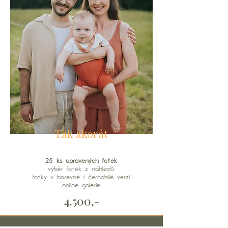
Tak akorát
25 ks upravených fotek
výběr fotek z náhledů
fotky v barevné i černobílé verzi
online galerie
4.500,-