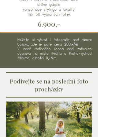
online galerie
konzultace stylingu a lokality
Tisk 50 vybraných fotek
6.900,-
Můžete si vybrat i fotografie nad rámec
balíčku, zde je poté cena
200,-/ks
.
V ceně rodinného focení není zahrnuta
doprava na místo (Praha a Praha-východ
zdarma) ostatní 8,-/km.
Podívejte se na poslední foto
procházky