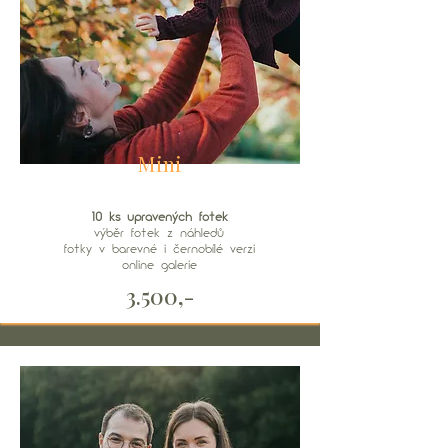
Mini
10 ks upravených fotek
výběr fotek z náhledů
fotky v barevné i černobílé verzi​
online galerie​
3.500,-