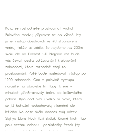
Když se rozhodnete prozkoumat vrchol 
žulového masivu, připravte se na výheň. My 
jsme výstup absolvovali ve 40 stupňovém 
vedru, takže se zdálo, že nejdeme na 200m 
skálu ale na Everest :-D Nejprve vás bude 
vás čekat cesta udržovanými královskými 
zahradami, které rozhodně stojí za 
prozkoumání. Poté bude následovat výstup po 
1200 schodech. Cca v polovině výstupu 
narazíte na obrovské lví tlapy, které v 
minulosti představovaly bránu do královského 
paláce. Byla nad nimi i velká lví hlava, která 
se již bohužel nedochovala, nicméně dle 
ležícího lva nese skála dodnes svůj název - 
Sigiriya Lions Rock (Lví skála). Kromě lvích tlap 
jsou cestou nahoru i pozůstatky fresek (ty 
jsme bohužel kvůli rekonstrukci neviděli). 