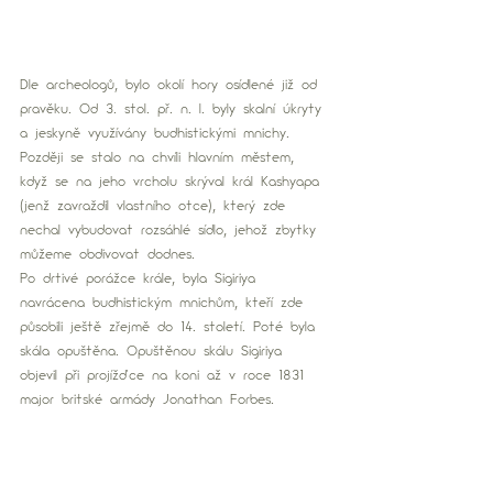
Dle archeologů, bylo okolí hory osídlené již od 
pravěku. Od 3. stol. př. n. l. byly skalní úkryty 
a jeskyně využívány budhistickými mnichy. 
Později se stalo na chvíli hlavním městem, 
když se na jeho vrcholu skrýval král Kashyapa 
(jenž zavraždil vlastního otce), který zde 
nechal vybudovat rozsáhlé sídlo, jehož zbytky 
můžeme obdivovat dodnes. 
Po drtivé porážce krále, byla Sigiriya 
navrácena budhistickým mnichům, kteří zde 
působili ještě zřejmě do 14. století. Poté byla 
skála opuštěna. Opuštěnou skálu Sigiriya 
objevil při projížďce na koni až v roce 1831 
major britské armády Jonathan Forbes.