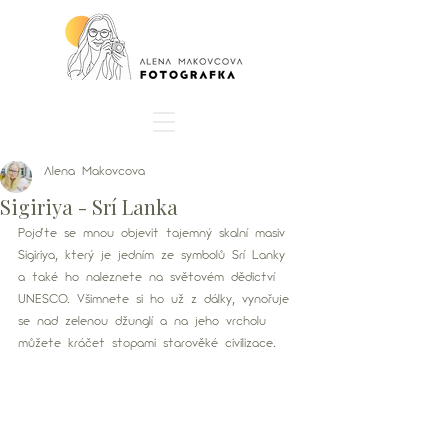
Alena Makovcova
Sigiriya - Srí Lanka
Pojďte se mnou objevit tajemný skalní masiv 
Sigiriya, který je jedním ze symbolů Srí Lanky 
a také ho naleznete na světovém dědictví 
UNESCO. Všimnete si ho už z dálky, vynořuje 
se nad zelenou džunglí a na jeho vrcholu 
můžete kráčet stopami starověké civilizace. 