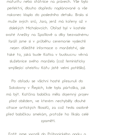
maturitu nebo státnice na právech. Vše bylo 
perfektní, dlouho dopředu naplánované a vše 
nakonec klaplo do posledního detailu. Brala si 
muže svých snů, Jara, jenž má kořeny až v 
dalekých Michalovcích. Obřad byl v kostele 
svaté Anežky na Spořilově a díky bezvadnému 
faráři jsme si v průběhu ceremonie vyslechli 
nejen důležité informace o manželství, ale 
také to, jaká bude Katka v budoucnu věrná 
služebnice svého manžela (což feministicky 
smýšlející ateistku Káťu jistě velmi potěšilo). 
Po obřadu se všichni hosté přesunuli do 
Sokolovny v Řepích, kde byla pártoška, jak 
má být. Katčina babička měla dojemný projev 
před obědem, ve kterém nechyběly dlouhé 
citace antických filosofů, za což teda osobně 
před babičkou smekám, protože ho říkala celé 
zpaměti.
Fotit jsme vyrazili do Průhonického parku a 