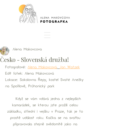
Alena Makovcova
Česko - Slovenská družba!
Fotografové: 
Alena Makovcová
, 
Jan Watzek
Edit fotek: Alena Makovcová
Lokace: Sokolovna Řepy, kostel Svaté Anežky 
na Spořilově, Průhonický park
   Když se vám vdává jedna z nejlepších 
kamarádek, se kterou jste prožili celou 
základku, střední i vejšku v Praze, tak je to 
prostě událost roku. Kačka se na svatbu 
připravovala stejně svědomitě jako na 