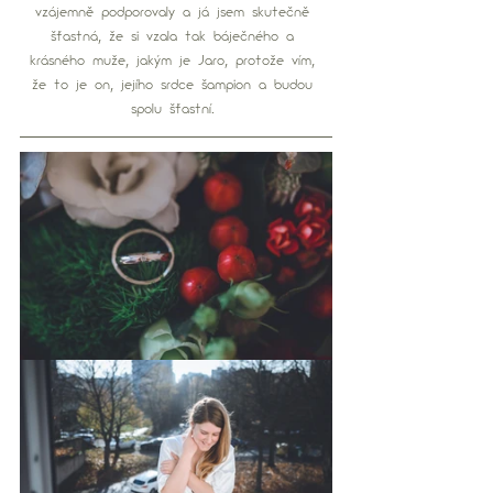
vzájemně podporovaly a já jsem skutečně 
šťastná, že si vzala tak báječného a 
krásného muže, jakým je Jaro, protože vím, 
že to je on, jejího srdce šampion a budou 
spolu šťastní. 