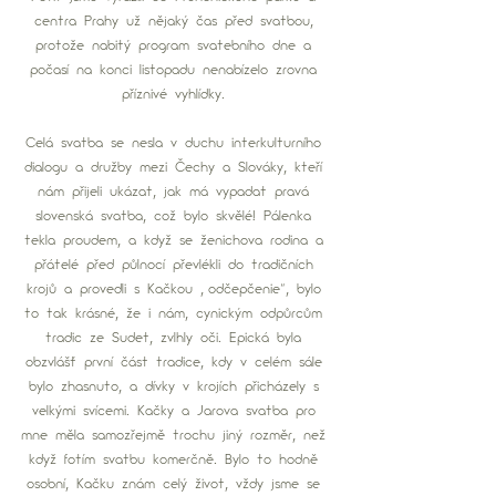
centra Prahy už nějaký čas před svatbou, 
protože nabitý program svatebního dne a 
počasí na konci listopadu nenabízelo zrovna 
příznivé vyhlídky. 
Celá svatba se nesla v duchu interkulturního 
dialogu a družby mezi Čechy a Slováky, kteří 
nám přijeli ukázat, jak má vypadat pravá 
slovenská svatba, což bylo skvělé! Pálenka 
tekla proudem, a když se ženichova rodina a 
přátelé před půlnocí převlékli do tradičních 
krojů a provedli s Kačkou „odčepčenie“, bylo 
to tak krásné, že i nám, cynickým odpůrcům 
tradic ze Sudet, zvlhly oči. Epická byla 
obzvlášť první část tradice, kdy v celém sále 
bylo zhasnuto, a dívky v krojích přicházely s 
velkými svícemi. Kačky a Jarova svatba pro 
mne měla samozřejmě trochu jiný rozměr, než 
když fotím svatbu komerčně. Bylo to hodně 
osobní, Kačku znám celý život, vždy jsme se 