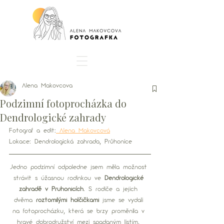
Alena Makovcova
Podzimní fotoprocházka do
Dendrologické zahrady
Fotograf a edit:
 Alena Makovcová
Lokace: Dendrologická zahrada, Průhonice
Jedno podzimní odpoledne jsem měla možnost 
strávit s úžasnou rodinkou ve 
Dendrologické 
zahradě v Průhonicích
. S rodiče a jejich 
dvěma 
roztomilými holčičkami 
jsme se vydali 
na fotoprocházku, která se brzy proměnila v 
hravé dobrodružství mezi spadaným listím. 