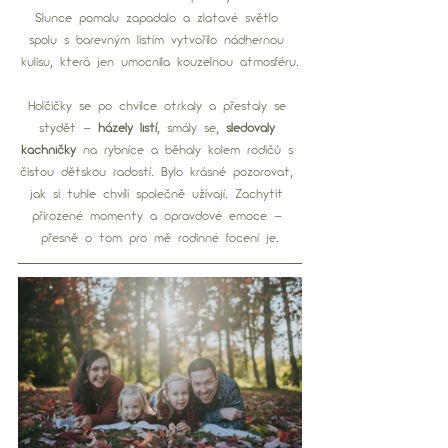
Slunce pomalu zapadalo a zlatavé světlo 
spolu s barevným listím vytvořilo nádhernou 
kulisu, která jen umocnila kouzelnou atmosféru.
Holčičky se po chvilce otrkaly a přestaly se 
stydět – 
házely listí
, smály se, 
sledovaly 
kachničky
 na rybníce a běhaly kolem rodičů s 
čistou dětskou radostí. Bylo krásné pozorovat, 
jak si tuhle chvíli společně užívají. Zachytit 
přirozené momenty a opravdové emoce – 
přesně o tom pro mě rodinné focení je.